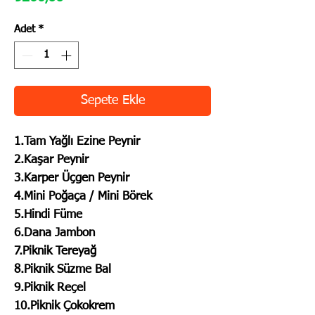
Adet
*
Sepete Ekle
1.Tam Yağlı Ezine Peynir
2.Kaşar Peynir
3.Karper Üçgen Peynir
4.Mini Poğaça / Mini Börek
5.Hindi Füme
6.Dana Jambon
7.Piknik Tereyağ
8.Piknik Süzme Bal
9.Piknik Reçel
10.Piknik Çokokrem