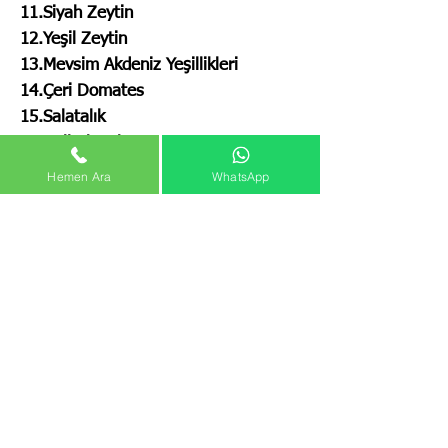
11.Siyah Zeytin
12.Yeşil Zeytin
13.Mevsim Akdeniz Yeşillikleri
14.Çeri Domates
15.Salatalık
16.Roll Ekmek
Hemen Ara
WhatsApp
KİŞİYE ÖZEL PAKETİNDE
TEMASSIZ TESLİMAT
ÇOK AL - AZ ÖDE !
Güne Mutlu Bir Başlangıç
BOXKAHVALTI Gıda mühendisleri denetimindeki
Gönderim Bilgileri
mutfağımızda özenle seçilmiş taze ürünler ile
gıda yönetmeliklerine uygun günlük
olarak üretilir.
BOXYEMEK® kahvaltı servisimiz aylık abonelik ile 10
Her sabah taze ürünler ile el değmeden
kişi ve üzeri siparişleriniz için geçerli olup haftalık
hazırlanmış doğal ve sağlıklı kahvaltı
düzenlenen faturalara müteakip nakit veya kredi kartı
paketlerinizi belirlediğiniz saatte kişiye özel
ödeme seçenekleri ile sunulmaktadır.