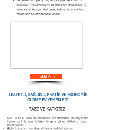
Yemeklerinizi hijyenik, sağlıklı ve kişiye özel kullan-at
kaplarda; 7' li servis seti ve rol ekmekleri ile sıcaklığını 3
saate kadar koruyan özel termo kutular ile sıcacık tam
zamanında adresinize teslim edelim.
Teklif Alın
LEZZETLİ, SAĞLIKLI, PRATİK VE EKONOMİK
GURME EV YEMEKLERİ
TAZE VE KATKISIZ
BOX YEMEK Gıda mühendisleri denetimindeki mutfağımızda
özenle seçilmiş taze ürünler ile gıda yönetmeliklerine uygun
olarak üretilir.
Hiçbir koruyucu, renklendirici katkı maddesi içermez.