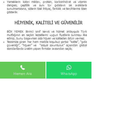
Yemeklerin kalori miktarı, protein, karbonhidrat ve vitamin
dengesi, çeşitlilik ve aynı tür gıdaların sık aralıklarla
sunulmamasına, sizlerin özel ihtiyaç, farklılık ve tercihlerine özen
gösterilir.
HİJYENİK, KALİTELİ VE GÜVENİLİR
BOX YEMEK Birinci sınıf servis ve hizmet anlayışıyla Türk
mutfağının en seçkin lezzetlerini uygun fiyatlarla sunmayı ilke
edinip, bunu başarırken asla hijyen ve kaliteden ödün vermez.
Tesisimize giren her ham madde koşulsuz şartsız “kalite”, “gıda
güvenliği”, “hijyen” ve “sosyal sorumluluk” açısından global
standartlarda üretim yapan firmalar arasından seçilir,
Fiyatlara Göz Atın
Hemen Ara
WhatsApp
En Lezzetli Yemekler - En Uygun
Fiyatlar
Mutfak ve Ekipman Gerektirmeyen Çözüm
BOXYEMEK
| Paket Yemek
çalışma biçimi alışılagelmiş
®
catering firmalarından farklı olarak lezzetli, sağlıklı, pratik,
ekonomik paket ev yemeklerinden oluşur.​
Mutfak ve ekipman gerektirmeyen özel kutusu ile ister
ofisinizde, ister iş yerinizde, ister evinizde, ister özel
günlerinizde paket yemeğiniz kapınıza gelsin, zamanınız size