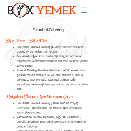
İstanbul Catering
Sıfır Temas - Sıfır Risk !
Boxyemek
güvenli/paketlenmiş sıcak
İstanbul Catering
gurme ev yemeklerinden oluşur.
Boxyemek Hijyenik mutfakta pişirilmiş, el değmeden
paketlenen ve temassız teslim edilen taze ve sıcak yemek
servisi sunar.
farkı mutfak ve ekipman
İstanbul Catering Firmalarından
gerektirmeyen özel kutusu ile ister ofisinizde, ister iş
yerinizde, ister evinizde, ister özel günlerinizde
kahvaltınız ve yemeğinize kapınıza tam zamanında teslim
eder.
Mutfak ve Ekipman Gerektirmeyen Çözüm
Boxyemek
yemek alanına ihtiyaç
İstanbul Catering
duymadan, gerekli olan her şeyi en ince ayrıntısına
kadar sizlere sunar.
Yemekhane, mutfak ekipmanı, aşçı, servis elemanı,
temizlik ve bulaşık gibi birçok gereksinimi Boxyemek ile
ortadan kaldırın.